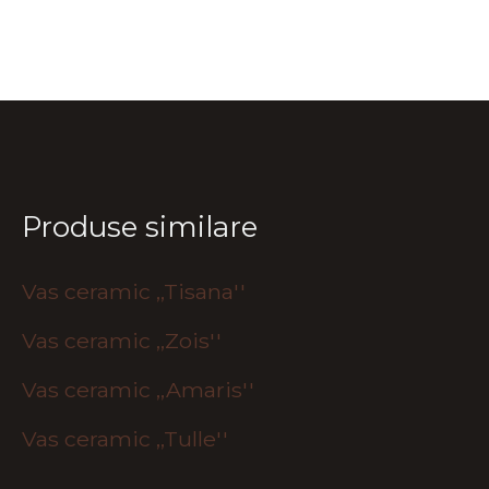
Produse similare
Vas ceramic ,,Tisana''
Vas ceramic ,,Zois''
Vas ceramic ,,Amaris''
Vas ceramic ,,Tulle''