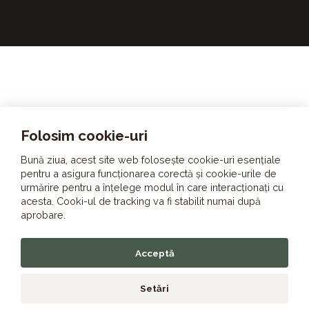
Folosim cookie-uri
Din Lut Românesc
Bună ziua, acest site web folosește cookie-uri esențiale
pentru a asigura funcționarea corectă și cookie-urile de
Suntem o familie care iubește lutul. Am început să-l
urmărire pentru a înțelege modul în care interacționați cu
acesta. Cooki-ul de tracking va fi stabilit numai după
înțelegem în atelierele olarilor tradiționali din Horezu și
aprobare.
Corund, de la vârste fragede.
Acceptă
Setări
Copyright © 2021