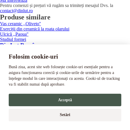
Mă interesează
Pentru comenzi și prețuri vă rugăm sa trimiteți mesajul Dvs. la
contact@dinlut.ro
Produse similare
Vas ceramic ,,Oliveto''
Exerciții din ceramică la roata olarului
Ulcică ,,Paoua''
Studiul formei
Din Lut Românesc
Folosim cookie-uri
Suntem o familie care iubește lutul. Am început să-l înțelegem în
atelierele olarilor tradiționali din Horezu și Corund, de la vârste
fragede.
Bună ziua, acest site web folosește cookie-uri esențiale pentru a
asigura funcționarea corectă și cookie-urile de urmărire pentru a
Copyright © 2021
înțelege modul în care interacționați cu acesta. Cooki-ul de tracking
va fi stabilit numai după aprobare.
Acceptă
Setări