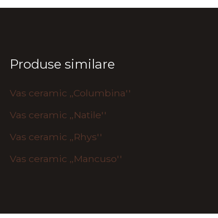
Produse similare
Vas ceramic ,,Columbina''
Vas ceramic ,,Natile''
Vas ceramic ,,Rhys''
Vas ceramic ,,Mancuso''