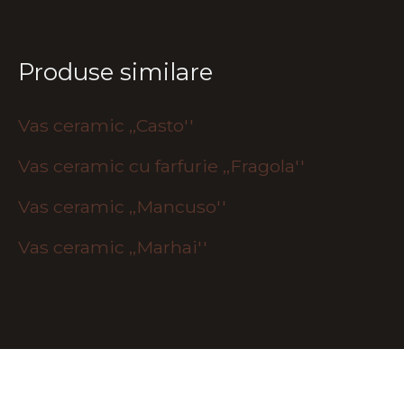
Produse similare
Vas ceramic ,,Casto''
Vas ceramic cu farfurie ,,Fragola''
Vas ceramic ,,Mancuso''
Vas ceramic ,,Marhai''