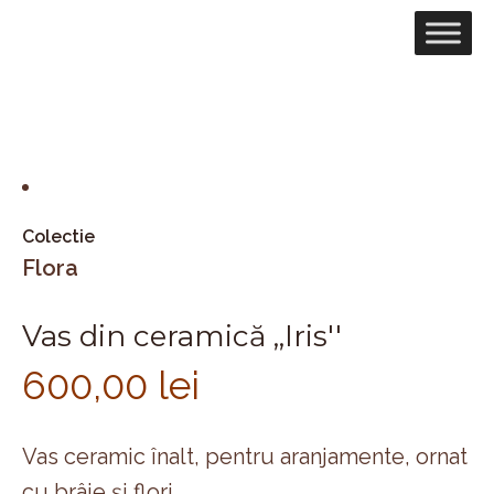
Colectie
Flora
Vas din ceramică ,,Iris''
600,00
lei
Vas ceramic înalt, pentru aranjamente, ornat
cu brâie și flori.