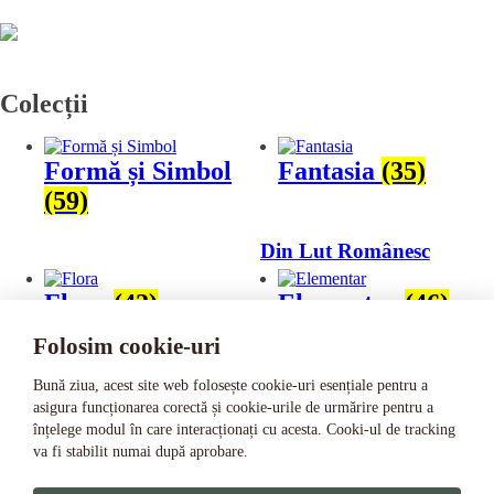
Colecții
Formă și Simbol
Fantasia
(35)
(59)
Din Lut Românesc
Flora
(42)
Elementar
(46)
Folosim cookie-uri
Bună ziua, acest site web folosește cookie-uri esențiale pentru a
Stări ale materiei
Cadouri
asigura funcționarea corectă și cookie-urile de urmărire pentru a
înțelege modul în care interacționați cu acesta. Cooki-ul de tracking
Personalizate
va fi stabilit numai după aprobare.
Suntem o familie care iubește lutul. Am