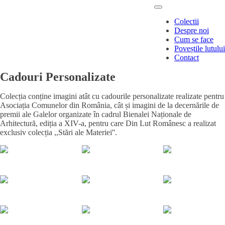
Colectii
Despre noi
Cum se face
Poveștile lutului
Contact
Cadouri Personalizate
Colecția conține imagini atât cu cadourile personalizate realizate pentru
Asociația Comunelor din România, cât și imagini de la decernările de
premii ale Galelor organizate în cadrul Bienalei Naționale de
Arhitectură, ediția a XIV-a, pentru care Din Lut Românesc a realizat
exclusiv colecția ,,Stări ale Materiei''.